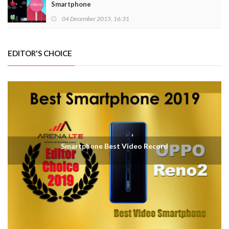
REGULASI
Wireless Broadband Masih Menjadi Fokus
Kominfo di 2016
07 January 2016, 09:00
REGULASI
Cegah Korupsi di Industri Telekomunikasi,
Kominfo Bangun Zona Integritas
06 January 2016, 16:12