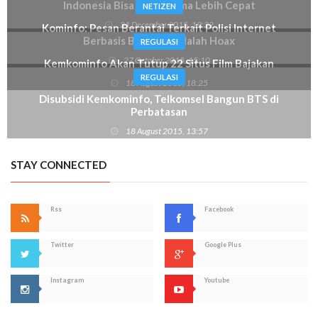
REGULASI
Dianggap Pro Asing, Kebijakan Biaya Interkoneksi
Minta Dikaji Ulang
23 August 2016, 18:24