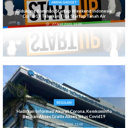
ARENA GADGET
Didukung Kominfo, Startup Weekend Indonesia
Covid-19 Telurkan Tiga Startup Tanah Air
Kompetisi Global
27 April 2020, 14:00
REGULASI
Hadirkan Informasi Akurat Corona, Kemkominfo
Berikan Akses Gratis Akses Situs Covid19
20 March 2020, 13:00