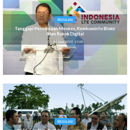
REGULASI
Tanggapi Permintaan Menkes, Kemkominfo Blokir
Iklan Rokok Digital
14 June 2019, 15:00
REGULASI