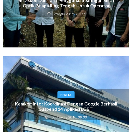
Ini Diskon Dan Tarif Penggunaan Jaringan Serat
Optik Palapa Ring Tengah Untuk Operator
28 April 2019, 13:00
BERITA
Kemkominfo : Koordinasi Dengan Google Berhasil
Suspend 14 Aplikasi LGBT
30 January 2018, 09:00