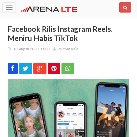
Toggle
navigation
Facebook Rilis Instagram Reels.
Meniru Habis TikTok
07 August 2020, 11:00
by
Iman Aulia