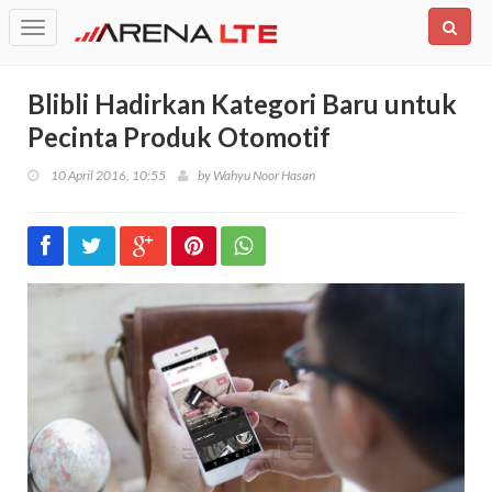
Toggle
navigation
Blibli Hadirkan Kategori Baru untuk
Pecinta Produk Otomotif
10 April 2016, 10:55
by
Wahyu Noor Hasan