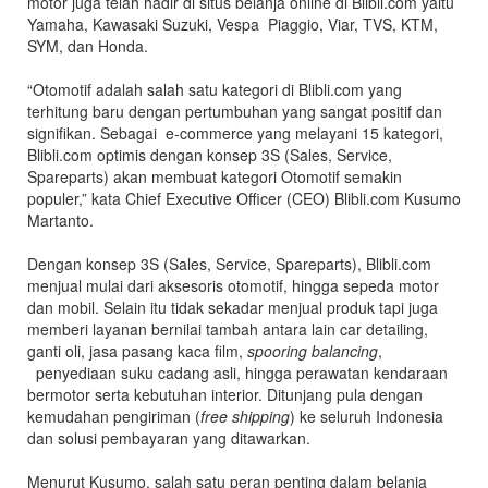
motor juga telah hadir di situs belanja online di Blibli.com yaitu
Yamaha, Kawasaki Suzuki, Vespa Piaggio, Viar, TVS, KTM,
SYM, dan Honda.
“Otomotif adalah salah satu kategori di Blibli.com yang
terhitung baru dengan pertumbuhan yang sangat positif dan
signifikan. Sebagai e-commerce yang melayani 15 kategori,
Blibli.com optimis dengan konsep 3S (Sales, Service,
Spareparts) akan membuat kategori Otomotif semakin
populer,” kata Chief Executive Officer (CEO) Blibli.com Kusumo
Martanto.
Dengan konsep 3S (Sales, Service, Spareparts), Blibli.com
menjual mulai dari aksesoris otomotif, hingga sepeda motor
dan mobil. Selain itu tidak sekadar menjual produk tapi juga
memberi layanan bernilai tambah antara lain car detailing,
ganti oli, jasa pasang kaca film,
spooring balancing
,
penyediaan suku cadang asli, hingga perawatan kendaraan
bermotor serta kebutuhan interior. Ditunjang pula dengan
kemudahan pengiriman (
free shipping
) ke seluruh Indonesia
dan solusi pembayaran yang ditawarkan.
Menurut Kusumo, salah satu peran penting dalam belanja