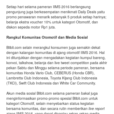
Setiap hari selama pameran IIMS 2016 berlangsung
pengunjung juga berkesempatan menikmati Daily Deals yaitu
promo penawaran menarik sebanyak 5 produk setiap harinya;
belanja ekstra voucher 10% untuk kategori Otomotif, dan
diskon sepeda motor Rp1 juta.
Rangkul Komunitas Otomotif dan Media Sosial
Blibli.com selain merangkul konsumen juga semakin dekat
dengan kalangan komunitas di ajang otomotif IIMS 2016. Hal
ini ditunjukkan dengan mengadakan kegiatan kumpul bareng,
konvoi, talkshow, belanja dan live tweet competition pada akhir
pekan Sabtu dan Minggu selama periode pameran, bersama
komunitas Honda Vario Club, CEBERUS (Honda CBR),
Lambretta Club Indonesia, Toyota Kijang Club Indonesia
(TKCI), Swift Club Indonesia dan White Car Community.
Akun media sosial Blibli.com selama pameran bakal juga
menginformasikan promo-promo spesial Blibli.com untuk
kategori Otomotif, selain menyebarkan status kegiatan
bersama komunitas, dan secara rutin memberikan
live report
ajang IIMS 2016, yang dapat dipantau rekan-rekan media