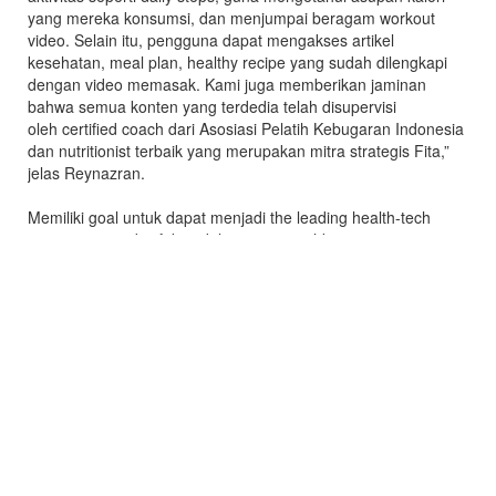
yang mereka konsumsi, dan menjumpai beragam workout
video. Selain itu, pengguna dapat mengakses artikel
kesehatan, meal plan, healthy recipe yang sudah dilengkapi
dengan video memasak. Kami juga memberikan jaminan
bahwa semua konten yang terdedia telah disupervisi
oleh certified coach dari Asosiasi Pelatih Kebugaran Indonesia
dan nutritionist terbaik yang merupakan mitra strategis Fita,”
jelas Reynazran.
Memiliki goal untuk dapat menjadi the leading health-tech
company yang berfokus dalam menyuguhkan preventive
solution agar masyarakat terhindar dari penyakit, inovasi
teknologi merupakan key development Fita dalam satu tahun
ke depan. “Ke depannya fitur yang ada akan dilengkapi oleh
AI technology untuk mencapai tingkat accuracy yang
maksimal. Seperti contoh, pengguna bisa mengunggah foto
makanan yang ia konsumsi untuk
mendapatkan macronutrients,” Reynazran menambahkan.
Dukungan juga diberikan oleh Menteri Badan Usaha Milik
Negara RI Erick Thohir yang menilai bahwa Fita akan menjadi
solusi yang dapat membantu masyarakat untuk menerapkan