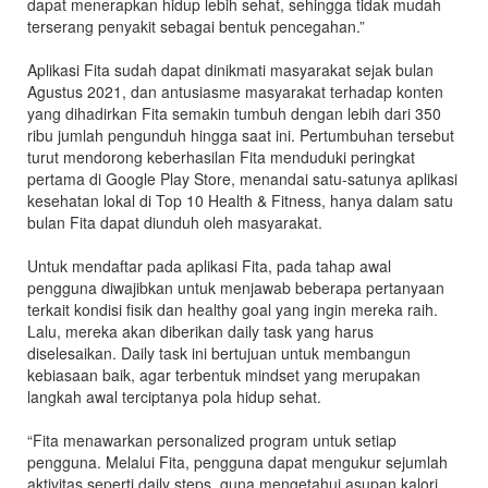
dapat menerapkan hidup lebih sehat, sehingga tidak mudah
terserang penyakit sebagai bentuk pencegahan.”
Aplikasi Fita sudah dapat dinikmati masyarakat sejak bulan
Agustus 2021, dan antusiasme masyarakat terhadap konten
yang dihadirkan Fita semakin tumbuh dengan lebih dari 350
ribu jumlah pengunduh hingga saat ini. Pertumbuhan tersebut
turut mendorong keberhasilan Fita menduduki peringkat
pertama di Google Play Store, menandai satu-satunya aplikasi
kesehatan lokal di Top 10 Health & Fitness, hanya dalam satu
bulan Fita dapat diunduh oleh masyarakat.
Untuk mendaftar pada aplikasi Fita, pada tahap awal
pengguna diwajibkan untuk menjawab beberapa pertanyaan
terkait kondisi fisik dan healthy goal yang ingin mereka raih.
Lalu, mereka akan diberikan daily task yang harus
diselesaikan. Daily task ini bertujuan untuk membangun
kebiasaan baik, agar terbentuk mindset yang merupakan
langkah awal terciptanya pola hidup sehat.
“Fita menawarkan personalized program untuk setiap
pengguna. Melalui Fita, pengguna dapat mengukur sejumlah
aktivitas seperti daily steps, guna mengetahui asupan kalori