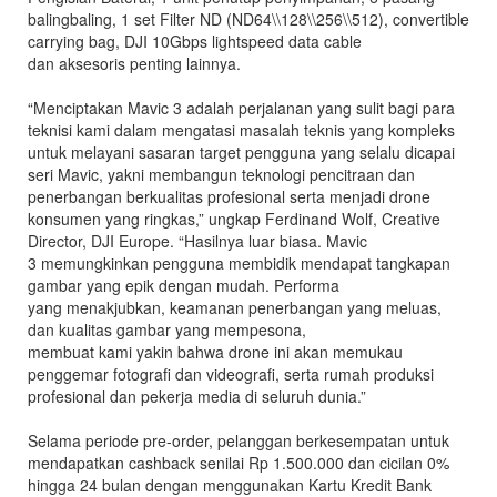
balingbaling, 1 set Filter ND (ND64\\128\\256\\512), convertible
carrying bag, DJI 10Gbps lightspeed data cable
dan aksesoris penting lainnya.
“Menciptakan Mavic 3 adalah perjalanan yang sulit bagi para
teknisi kami dalam mengatasi masalah teknis yang kompleks
untuk melayani sasaran target pengguna yang selalu dicapai
seri Mavic, yakni membangun teknologi pencitraan dan
penerbangan berkualitas profesional serta menjadi drone
konsumen yang ringkas,” ungkap Ferdinand Wolf, Creative
Director, DJI Europe. “Hasilnya luar biasa. Mavic
3 memungkinkan pengguna membidik mendapat tangkapan
gambar yang epik dengan mudah. Performa
yang menakjubkan, keamanan penerbangan yang meluas,
dan kualitas gambar yang mempesona,
membuat kami yakin bahwa drone ini akan memukau
penggemar fotografi dan videografi, serta rumah produksi
profesional dan pekerja media di seluruh dunia.”
Selama periode pre-order, pelanggan berkesempatan untuk
mendapatkan cashback senilai Rp 1.500.000 dan cicilan 0%
hingga 24 bulan dengan menggunakan Kartu Kredit Bank