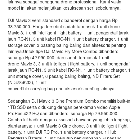
lainnya sebagai pengguna drone professional. Kami yakin
model ini akan melanjutkan kesuksesan seri sebelumnya.
DJI Mavic 3 versi standard dibanderol dengan harga Rp
33.750.000. Harga tersebut sudah termasuk 1 unit drone
Mavic 3, 1 unit intelligent flight battery, 1 unit pengendali jarak
jauh RC-N1, 3 unit kabel RC-N1, 1 unit battery charger, 1 unit
storage cover, 3 pasang baling-baling dan aksesoris penting
lainnya.Untuk tipe DJI Mavic Fly More Combo dibanderol
seharga Rp 42.990.000, dan sudah termasuk 1 unit
drone Mavic 3, 3 unit intelligent flight battery, 1 unit pengendali
jarak jauh RC-N1, 3 unit kabel RC-N1, 1 unit battery charger, 1
unit storage cover, 6 pasang baling-baling, ND Filters Set
(ND4\8\6\32), 1 unit
convertible carrying bag dan aksesoris penting lainnya.
Sedangkan DJI Mavic 3 Cine Premium Combo memiliki built-in
1TB SSD serta didukung dengan perekaman video Apple
ProRes 422 HQ dan dibanderol seharga Rp 79.950.000.
Combo ini hadir dengan aksesoris bawaan yang lebih lengkap,
diantaranya: 1 unit Mavic 3 Cine drone, 3 unit intelligent flight
battery, 1 unit DJI RC Pro, 1 unit battery charger, 1 Hub
Pengisian Baterai, 1 unit penutup penyimpanan, 6 pasang