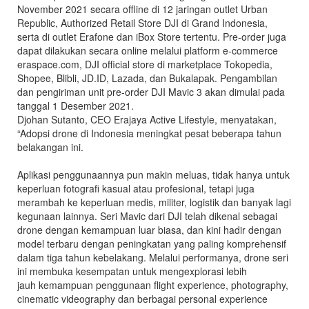
November 2021 secara offline di 12 jaringan outlet Urban
Republic, Authorized Retail Store DJI di Grand Indonesia,
serta di outlet Erafone dan iBox Store tertentu. Pre-order juga
dapat dilakukan secara online melalui platform e-commerce
eraspace.com, DJI official store di marketplace Tokopedia,
Shopee, Blibli, JD.ID, Lazada, dan Bukalapak. Pengambilan
dan pengiriman unit pre-order DJI Mavic 3 akan dimulai pada
tanggal 1 Desember 2021.
Djohan Sutanto, CEO Erajaya Active Lifestyle, menyatakan,
“Adopsi drone di Indonesia meningkat pesat beberapa tahun
belakangan ini.
Aplikasi penggunaannya pun makin meluas, tidak hanya untuk
keperluan fotografi kasual atau profesional, tetapi juga
merambah ke keperluan medis, militer, logistik dan banyak lagi
kegunaan lainnya. Seri Mavic dari DJI telah dikenal sebagai
drone dengan kemampuan luar biasa, dan kini hadir dengan
model terbaru dengan peningkatan yang paling komprehensif
dalam tiga tahun kebelakang. Melalui performanya, drone seri
ini membuka kesempatan untuk mengexplorasi lebih
jauh kemampuan penggunaan flight experience, photography,
cinematic videography dan berbagai personal experience