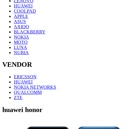
LENOVO
HUAWEI
COOLPAD
APPLE
ASUS
AXIOO
BLACKBERRY
NOKIA
MOTO
LUNA
NUBIA
VENDOR
ERICSSON
HUAWEI
NOKIA NETWORKS
QUALCOMM
ZTE
huawei honor