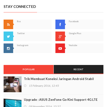
STAY CONNECTED
Rss
Facebook
Twitter
Google Plus
Instagram
Youtube
POPULAR
RECENT
Trik Membuat Koneksi Jaringan Android Stabil
15 February 2016, 12:45
Upgrade : ASUS ZenFone Go Kini Support 4G LTE
09 November 2016, 15:57