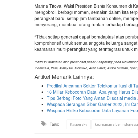
Marina Titova, Wakil Presiden Bisnis Konsumen di 
mengobrol, berbagi momen, semakin dalam kita terp
perangkat baru, setiap jam tambahan online, mempe
menyerang, membuat orang rentan terhadap berbaga
“Tidak setiap generasi dapat beradaptasi atas perub
komprehensif untuk semua anggota keluarga sangat
keamanan multi-perangkat yang terintegrasi untuk m
*Studi ini dilakukan oleh pusat riset pasar Kaspersky pada November 
Indonesia, Italia, Malaysia, Meksiko, Arab Saudi, Afrika Selatan, Spany
Artikel Menarik Lainnya:
Prediksi Ancaman Sektor Telekomunikasi di T
16 Miliar Kebocoran Data, Apa yang Harus Dil
Tips Berbagi Foto Yang Aman Di sosial media
Waspada Serangan Siber Gamer 2023, Ini Car
Waspada Risiko Kebocoran Data Layanan Food
Tags:
Kaspersky
keamanan siber indonesia