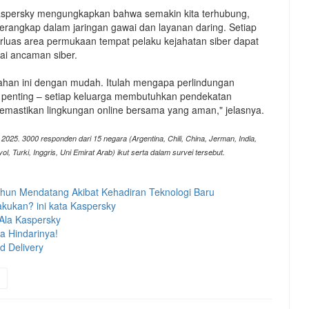
Kaspersky mengungkapkan bahwa semakin kita terhubung,
erangkap dalam jaringan gawai dan layanan daring. Setiap
rluas area permukaan tempat pelaku kejahatan siber dapat
i ancaman siber.
ahan ini dengan mudah. ​​Itulah mengapa perlindungan
 penting – setiap keluarga membutuhkan pendekatan
emastikan lingkungan online bersama yang aman," jelasnya.
2025. 3000 responden dari 15 negara (Argentina, Chili, China, Jerman, India,
ol, Turki, Inggris, Uni Emirat Arab) ikut serta dalam survei tersebut.
ahun Mendatang Akibat Kehadiran Teknologi Baru
akukan? ini kata Kaspersky
 Ala Kaspersky
a Hindarinya!
 Delivery