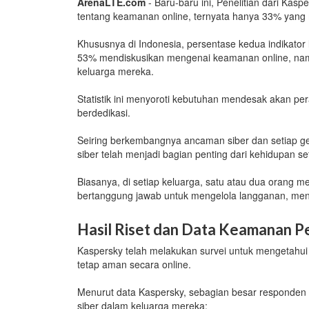
ArenaLTE.com
- Baru-baru ini, Penelitian dari K
tentang keamanan online, ternyata hanya 33% yan
Khususnya di Indonesia, persentase kedua indikato
53% mendiskusikan mengenai keamanan online, na
keluarga mereka.
Statistik ini menyoroti kebutuhan mendesak akan per
berdedikasi.
Seiring berkembangnya ancaman siber dan setiap g
siber telah menjadi bagian penting dari kehidupan se
Biasanya, di setiap keluarga, satu atau dua orang m
bertanggung jawab untuk mengelola langganan, meny
Hasil Riset dan Data Keamanan P
Kaspersky telah melakukan survei untuk mengetahui
tetap aman secara online.
Menurut data Kaspersky, sebagian besar responden
siber dalam keluarga mereka: