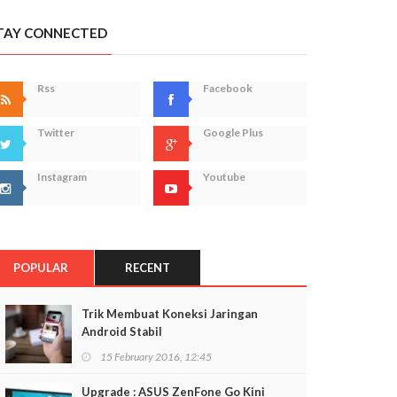
TAY CONNECTED
Rss
Facebook
Twitter
Google Plus
Instagram
Youtube
POPULAR
RECENT
Trik Membuat Koneksi Jaringan
Android Stabil
15 February 2016, 12:45
Upgrade : ASUS ZenFone Go Kini