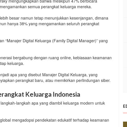
aspersky mengungkapkan bahwa meskipun 47% berbicara
g mengamankan semua perangkat keluarga mereka.
r lebih besar namun tetap menunjukkan kesenjangan, dimana
mun hanya 38% yang mengamankan seluruh perangkat
an “Manajer Digital Keluarga (Family Digital Manager)” yang
enerasi bergabung dengan ruang online, kebiasaan keamanan
tiap keluarga.
enjadi apa yang disebut Manajer Digital Keluarga, yang
iapkan perangkat baru, atau memikirkan perlindungan siber.
erangkat Keluarga Indonesia
 langkah-langkah apa yang diambil keluarga modern untuk
E
 global mengadopsi pendekatan edukatif terhadap keamanan