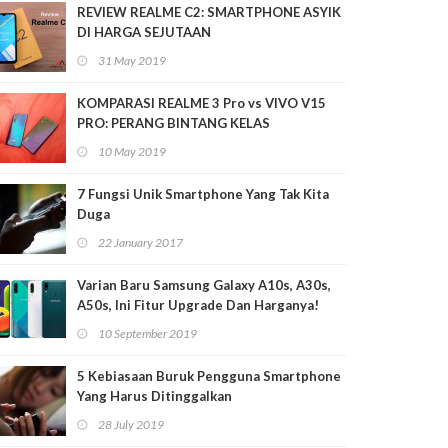
REVIEW REALME C2: SMARTPHONE ASYIK
DI HARGA SEJUTAAN
31 May 2019
KOMPARASI REALME 3 Pro vs VIVO V15
PRO: PERANG BINTANG KELAS
MENENGAH
10 May 2019
7 Fungsi Unik Smartphone Yang Tak Kita
Duga
22 January 2017
Varian Baru Samsung Galaxy A10s, A30s,
A50s, Ini Fitur Upgrade Dan Harganya!
10 September 2019
5 Kebiasaan Buruk Pengguna Smartphone
Yang Harus Ditinggalkan
28 July 2019