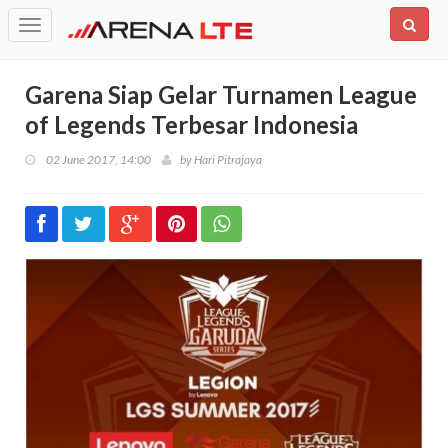
Toggle
navigation
Garena Siap Gelar Turnamen League
of Legends Terbesar Indonesia
02 June 2017, 14:00
by
Hari Pitrajaya